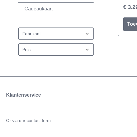
€ 3.2
Cadeaukaart
Toe
Fabrikant
Prijs
Klantenservice
Or via our
contact form
.