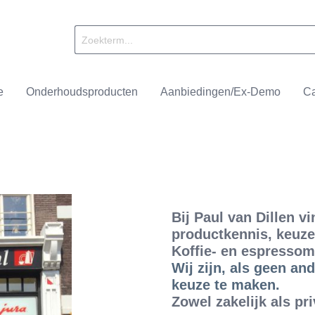
e
Onderhoudsproducten
Aanbiedingen/Ex-Demo
Ca
achines
ll
Onderhoudsproducten
Nivona
Brandmeesters
Bij Paul van Dillen v
alers
ffee
Accessoires
Smit & Dorlas
productkennis, keuze
Koffie- en espressom
Wij zijn, als geen an
keuze te maken.
Zowel zakelijk als pri