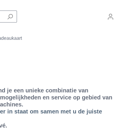
deaukaart
Zakelijke machines
Filterapparaten
De Laat Coffee
ind je een unieke combinatie van
Onderdelen
mogelijkheden en service op gebied van
achines.
der in staat om samen met u de juiste
vé.