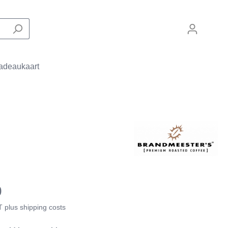
adeaukaart
Zakelijke machines
Filterapparaten
De Laat Coffee
Onderdelen
0
AT plus shipping costs