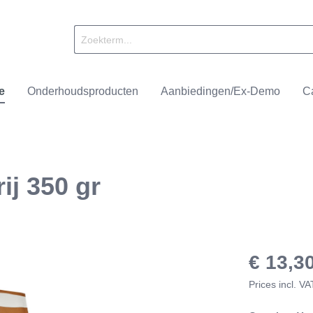
e
Onderhoudsproducten
Aanbiedingen/Ex-Demo
C
ij 350 gr
achines
ll
Onderhoudsproducten
Nivona
Brandmeesters
alers
ffee
Accessoires
Smit & Dorlas
€ 13,3
Prices incl. V