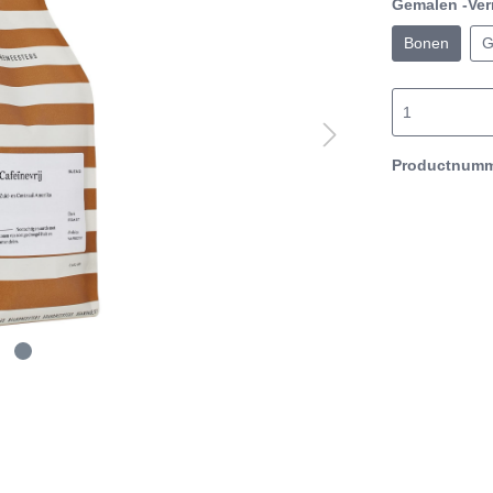
Gemalen -Ver
Bonen
G
Productnum