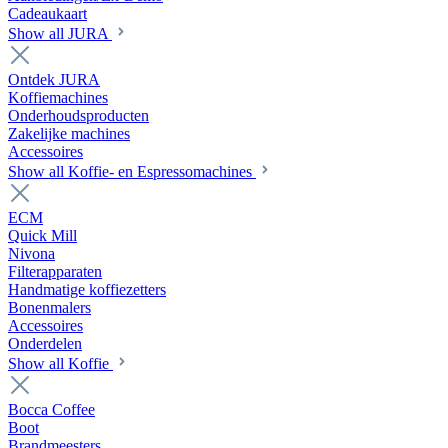
Cadeaukaart
Show all JURA
Ontdek JURA
Koffiemachines
Onderhoudsproducten
Zakelijke machines
Accessoires
Show all Koffie- en Espressomachines
ECM
Quick Mill
Nivona
Filterapparaten
Handmatige koffiezetters
Bonenmalers
Accessoires
Onderdelen
Show all Koffie
Bocca Coffee
Boot
Brandmeesters