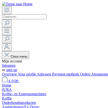
Close menu
Mijn account
Inloggen
or
sign up
Overview
Your profile
Adressen
Payment methods
Orders
Abonneme
€ 0,00
Home
JURA
Koffie- en Espressomachines
Koffie
Onderhoudsproducten
Aanbiedingen/Ex-Demo