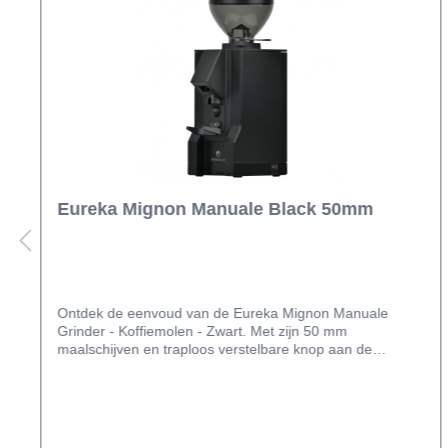
Eureka Mignon Manuale Black 50mm
Ontdek de eenvoud van de Eureka Mignon Manuale
Grinder - Koffiemolen - Zwart. Met zijn 50 mm
maalschijven en traploos verstelbare knop aan de
bovenkant, biedt deze molen precisie en gemak in één.
Plaats eenvoudig je filterdrager in de vork, duw naar
voren en laat de molen zijn werk doen. Elke molen in de
Eureka Mignon serie is uitgerust met het ACE-Systeem -
Anti-Clump & Electrostaticity. Deze unieke vork bij de