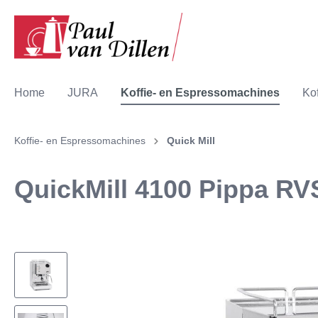
Home
JURA
Koffie- en Espressomachines
Kof
Koffie- en Espressomachines
Quick Mill
Show all JURA
Show all Koffie- en Espressomachines
Show all Koffie
QuickMill 4100 Pippa RV
Ontdek JURA
ECM
Bocca Coffee
Koffiem
Quick Mi
Boot
Accessoires
Handmatige koffiezetters
Illy
Bonenm
Keen Co