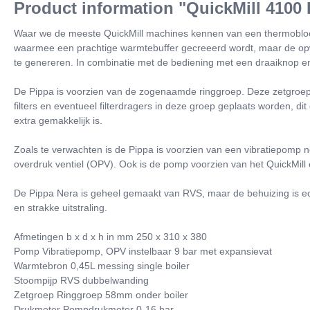
Product information "QuickMill 4100
Waar we de meeste QuickMill machines kennen van een thermoblock i
waarmee een prachtige warmtebuffer gecreeerd wordt, maar de opwar
te genereren. In combinatie met de bediening met een draaiknop e
De Pippa is voorzien van de zogenaamde ringgroep. Deze zetgroep 
filters en eventueel filterdragers in deze groep geplaats worden, dit
extra gemakkelijk is.
Zoals te verwachten is de Pippa is voorzien van een vibratiepomp ne
overdruk ventiel (OPV). Ook is de pomp voorzien van het QuickMill e
De Pippa Nera is geheel gemaakt van RVS, maar de behuizing is ech
en strakke uitstraling.
Afmetingen b x d x h in mm 250 x 310 x 380
Pomp Vibratiepomp, OPV instelbaar 9 bar met expansievat
Warmtebron 0,45L messing single boiler
Stoompijp RVS dubbelwanding
Zetgroep Ringgroep 58mm onder boiler
Drukmeter Pompdrukmeter 0-16 bar