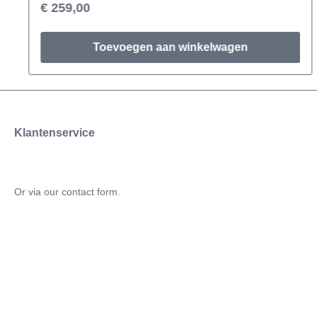
uitloop voorkomt klontvorming in de koffiemaling en
€ 259,00
vermindert statische lading, waardoor de koffie gelijkmatig
en zonder problemen uit de molen stroomt.
Toevoegen aan winkelwagen
Klantenservice
Or via our
contact form
.