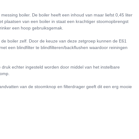
sing boiler. De boiler heeft een inhoud van maar liefst 0,45 liter
t plaatsen van een boiler in staat een krachtiger stoomopbrengst
drinker een hoop gebruiksgemak.
 de boiler zelf. Door de keuze van deze zetgroep kunnen de E61
met een blindfilter te blindfilteren/backflushen waardoor reiningen
e druk echter ingesteld worden door middel van het instelbare
pomp.
andvatten van de stoomknop en filterdrager geeft dit een erg mooie