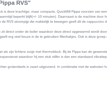
 Pippa RVS"
s deze krachtige, maar compacte, QuickMill Pippa voorzien van een mes
mtijd beperkt blijft(+/- 10 minuten). Daarnaast is de machine door he
n de RVS stoompijp die makkelijk te bewegen geeft dit de cappuccino 
zit direct onder de boiler waardoor deze direct opgewarmd wordt door
 geeft erg veel keuze in de te gebruiken filterbakjes. Ook is deze groep 
t als zijn lichtere zusje met thermoblock. Bij de Pippa kan de gewenst
xpansievat waardoor hij een stuk stiller is dan een standaard vibratie
ter grotendeels in zwart uitgevoerd. In combinatie met de walnoten h