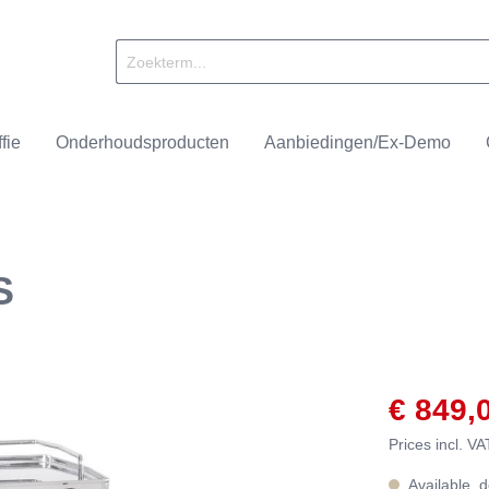
fie
Onderhoudsproducten
Aanbiedingen/Ex-Demo
S
achines
ll
Onderhoudsproducten
Nivona
Brandmeesters
alers
ffee
Accessoires
Smit & Dorlas
€ 849,
Prices incl. V
Available, d