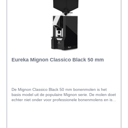
Eureka Mignon Classico Black 50 mm
De Mignon Classico Black 50 mm bonenmolen is het
basis model uit de populaire Mignon serie. De molen doet
echter niet onder voor professionele bonenmolens en is
zeer geschikt om thuis koffiebonen te malen van fijne
espresso maling tot een grovere filter maling. De molen is
voorzien van 50 mm vlakke maalschijven en de
maalgraad is traploos instelbaar. Uniek aan Eureka
bonenmolens is dat bij het aanpassen van de maalgraad