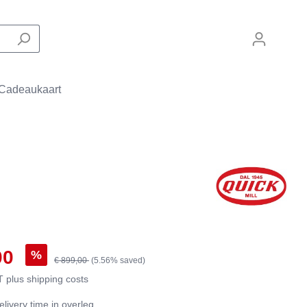
Cadeaukaart
Zakelijke machines
Filterapparaten
De Laat Coffee
Onderdelen
00
%
€ 899,00
(5.56% saved)
AT plus shipping costs
elivery time in overleg