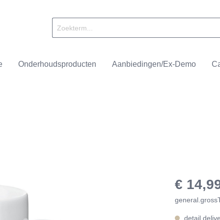
e
Onderhoudsproducten
Aanbiedingen/Ex-Demo
Ca
achines
ll
Onderhoudsproducten
Nivona
Brandmeesters
alers
ffee
Accessoires
Smit & Dorlas
€ 14,9
general.gross
detail.deliv