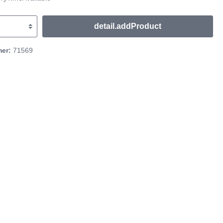
detail.addProduct
mer:
71569