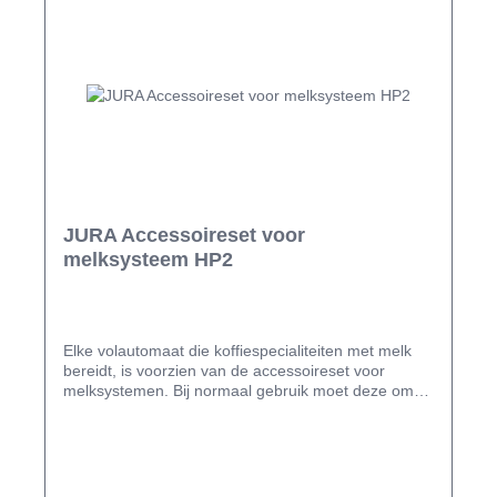
JURA Accessoireset voor
melksysteem HP2
Elke volautomaat die koffiespecialiteiten met melk
bereidt, is voorzien van de accessoireset voor
melksystemen. Bij normaal gebruik moet deze om
de drie maanden worden vervangen. Elke set
bestaat uit melkslangen, aansluitgedeelten en
zuigaansluitingen. De melkslangen kunnen
individueel op maat worden gemaakt. Afhankelijk
van het melksysteem HP1, HP2 of HP3 moet een