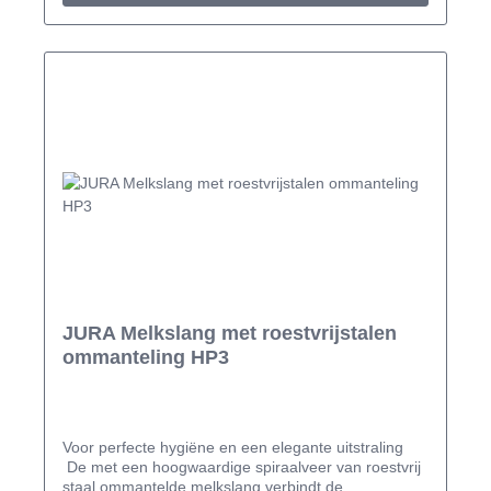
ommanteling kan op maat gesneden worden,
aanbevolen wordt het gebruik echter met de
voorgemonteerde lengte van 23 centimeter. Uw
melkslang met roestvrijstalen ommanteling kunt u
volgens het meegeleverde informatieblad eenvoudig
op uw volautomaat voor koffiespecialiteiten
aansluiten. Of deze accessoireset bij uw
volautomaat past, komt u hier te weten: Compatibel
met: E8 Platin (Modeljaar 2015) E8 Dark Inox
(Modeljaar 2015) E80 E6 / E60 / E600 D6 / D60 /
D600 A9 / A900 A7 / A700 ENA 8 ENA MICRO
90 WE8 (Modeljaar 2016)
JURA Melkslang met roestvrijstalen
ommanteling HP3
Voor perfecte hygiëne en een elegante uitstraling
De met een hoogwaardige spiraalveer van roestvrij
staal ommantelde melkslang verbindt de