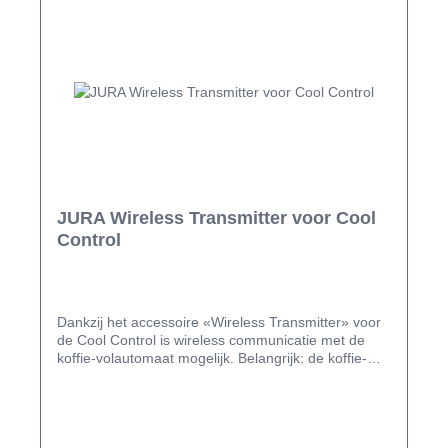
JURA Wireless Transmitter voor Cool
Control
Dankzij het accessoire «Wireless Transmitter» voor
de Cool Control is wireless communicatie met de
koffie-volautomaat mogelijk. Belangrijk: de koffie-
volautomaat moet zijn uitgerust met Smart Connect.
Let erop dat u ofwel alleen de Cool Control met de
volautomaat ofwel alleen een app van JURA met de
volautomaat kunt verbinden. Consument: GIGA