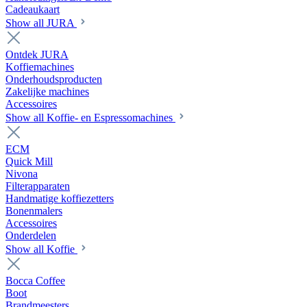
Cadeaukaart
Show all JURA
Ontdek JURA
Koffiemachines
Onderhoudsproducten
Zakelijke machines
Accessoires
Show all Koffie- en Espressomachines
ECM
Quick Mill
Nivona
Filterapparaten
Handmatige koffiezetters
Bonenmalers
Accessoires
Onderdelen
Show all Koffie
Bocca Coffee
Boot
Brandmeesters