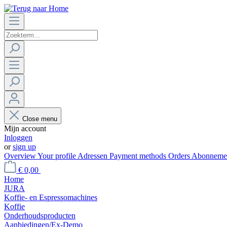
Close menu
Mijn account
Inloggen
or
sign up
Overview
Your profile
Adressen
Payment methods
Orders
Abonneme
€ 0,00
Home
JURA
Koffie- en Espressomachines
Koffie
Onderhoudsproducten
Aanbiedingen/Ex-Demo