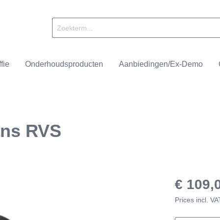
fie
Onderhoudsproducten
Aanbiedingen/Ex-Demo
ans RVS
achines
ll
Onderhoudsproducten
Nivona
Brandmeesters
alers
ffee
Accessoires
Smit & Dorlas
€ 109,
Prices incl. V