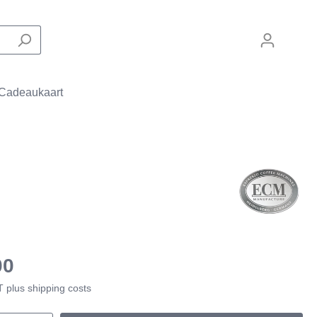
Cadeaukaart
Zakelijke machines
Filterapparaten
De Laat Coffee
Onderdelen
00
AT plus shipping costs